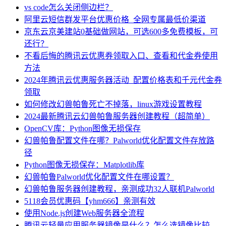
vs code怎么关闭侧边栏？
阿里云短信群发平台优惠价格_全网专属最低价渠道
京东云京美建站0基础做网站，可选600多免费模板，可
还行？
不看后悔的腾讯云优惠券领取入口、查看和代金券使用
方法
2024年腾讯云优惠服务器活动_配置价格表和千元代金券
领取
如何修改幻兽帕鲁死亡不掉落，linux游戏设置教程
2024最新腾讯云幻兽帕鲁服务器创建教程（超简单）
OpenCV库：Python图像无损保存
幻兽帕鲁配置文件在哪？Palworld优化配置文件存放路
径
Python图像无损保存：Matplotlib库
幻兽帕鲁Palworld优化配置文件在哪设置？
幻兽帕鲁服务器创建教程，亲测成功32人联机Palworld
5118会员优惠码【yhm666】亲测有效
使用Node.js创建Web服务器全流程
腾讯云轻量应用服务器镜像是什么？怎么选镜像比较